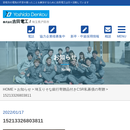
皆様方の電気の不安や困ったことを解決するために吉田電工は日々活動しています
吉田電工 /
埼玉県戸田市
株式会社
電話
協力企業様募集中
新卒・中途採用情報
相談
MENU
お知らせ
News
HOME
>
お知らせ
>
埼玉りそな銀行寄贈品付きCSR私募債の寄贈
>
15213326803811
2022/01/17
15213326803811