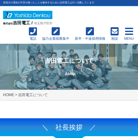
皆様方の電気の不安や困ったことを解決するために吉田電工は日々活動しています
吉田電工 /
埼玉県戸田市
株式会社
電話
協力企業様募集中
新卒・中途採用情報
相談
MENU
吉田電工について
About
HOME
>
吉田電工について
＼ 社長挨拶 ／