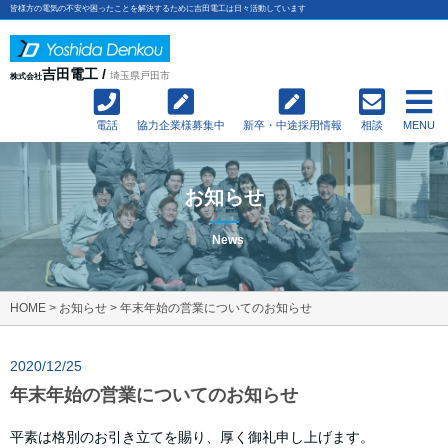
皆様方の電気の不安や困ったことを解決するために吉田電工は日々活動しています
吉田電工 /
埼玉県戸田市
株式会社
電話
協力企業様募集中
新卒・中途採用情報
相談
MENU
お知らせ
News
HOME
>
お知らせ
>
年末年始の営業についてのお知らせ
2020/12/25
年末年始の営業についてのお知らせ
平素は格別のお引き立てを賜り、厚く御礼申し上げます。