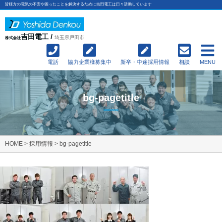
皆様方の電気の不安や困ったことを解決するために吉田電工は日々活動しています
吉田電工 /
埼玉県戸田市
株式会社
電話
協力企業様募集中
新卒・中途採用情報
相談
MENU
bg-pagetitle
HOME
>
採用情報
>
bg-pagetitle