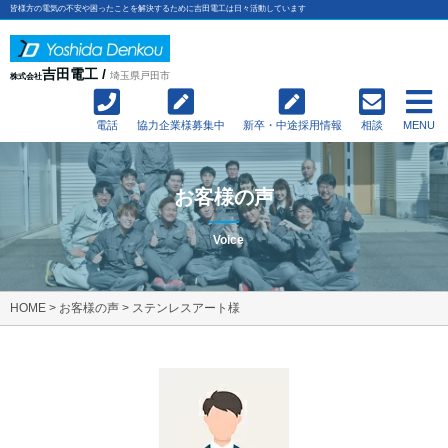
皆様方の電気の不安や困ったことを解決するために吉田電工は日々活動しています
吉田電工 /
埼玉県戸田市
株式会社
電話
協力企業様募集中
新卒・中途採用情報
相談
MENU
お客様の声
Voice
HOME
>
お客様の声
>
ステンレスアート様