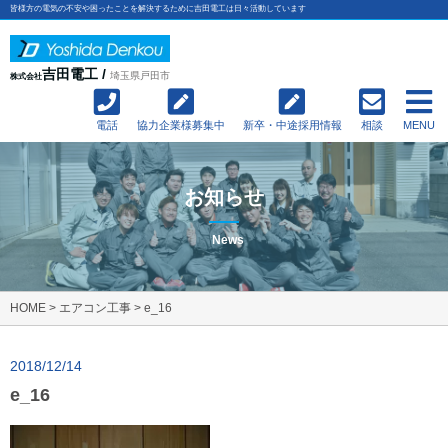
皆様方の電気の不安や困ったことを解決するために吉田電工は日々活動しています
吉田電工 /
埼玉県戸田市
株式会社
電話
協力企業様募集中
新卒・中途採用情報
相談
MENU
お知らせ
News
HOME
>
エアコン工事
>
e_16
2018/12/14
e_16