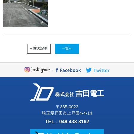
« 前の記事
一覧へ
吉田電工
株式会社
〒335-0022
埼玉県戸田市上戸田4-4-14
TEL：
048-433-3192