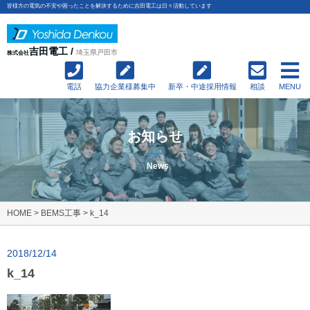
皆様方の電気の不安や困ったことを解決するために吉田電工は日々活動しています
吉田電工 /
埼玉県戸田市
株式会社
電話
協力企業様募集中
新卒・中途採用情報
相談
MENU
お知らせ
News
HOME
>
BEMS工事
>
k_14
2018/12/14
k_14