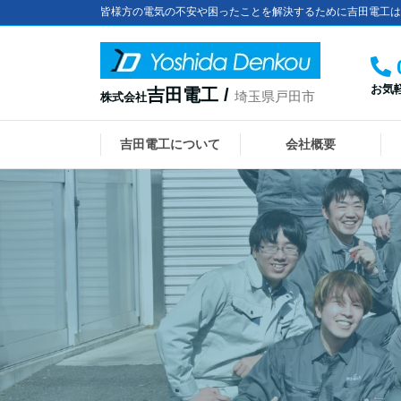
皆様方の電気の不安や困ったことを解決するために吉田電工は
お気
吉田電工 /
埼玉県戸田市
株式会社
吉田電工について
会社概要