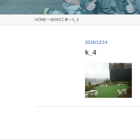
HOME
>
BEMS工事
>
k_4
2018/12/14
k_4