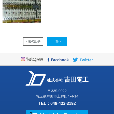
« 前の記事
一覧へ
吉田電工
株式会社
〒335-0022
埼玉県戸田市上戸田4-4-14
TEL：
048-433-3192