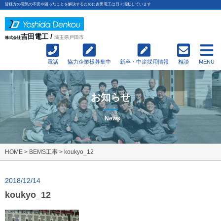
皆様方の電気の不安や困ったことを解決するために吉田電工は日々活動しています
吉田電工 /
埼玉県戸田市
株式会社
電話
協力企業様募集中
新卒・中途採用情報
相談
MENU
お知らせ
News
HOME
>
BEMS工事
>
koukyo_12
2018/12/14
koukyo_12