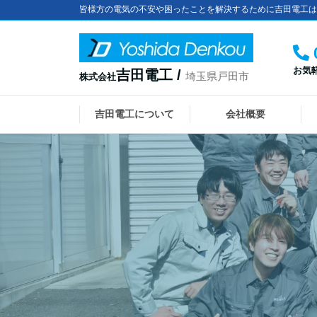
皆様方の電気の不安や困ったことを解決するために吉田電工は
お気
吉田電工 /
埼玉県戸田市
株式会社
吉田電工について
会社概要