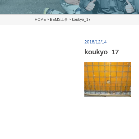
HOME
>
BEMS工事
>
koukyo_17
2018/12/14
koukyo_17