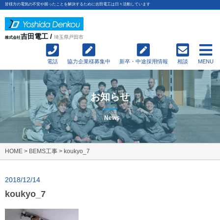
皆様方の電気の不安や困ったことを解決するために吉田電工は日々活動しています
吉田電工 /
埼玉県戸田市
株式会社
電話
協力企業様募集中
新卒・中途採用情報
相談
MENU
お知らせ
News
HOME
>
BEMS工事
>
koukyo_7
2018/12/14
koukyo_7