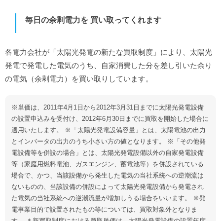
毎日の余剰電力を 買い取ってくれます
各電力会社が「太陽光発電の新たな買取制度」により、太陽光
発電で発電した電気のうち、自家消費した分を差し引いた余り
の電気（余剰電力）を買い取りしています。
※単価は、2011年4月1日から2012年3月31日までに太陽光発電設備
の設置申込みを受付け、2012年6月30日までに買取を開始した場合に
適用いたします。 ※「太陽光発電設備容量」とは、太陽電池の出力
とインバータの出力のうち小さい方の値となります。 ※「その他発
電設備等を併設の場合」とは、太陽光発電設備以外の自家発電設備
等（家庭用燃料電池、ガスエンジン、蓄電池等）を併設されている
場合で、かつ、当該設備から発生した電気の当社系統への逆潮流は
ないものの、当該設備の併設によって太陽光発電設備から発電され
た電気の当社系統への逆潮流量が増加しうる場合をいいます。 ※発
電事業目的で設置されたもの等については、買取対象外となりま
す。 ＊新買取制度における買取単価は、太陽光発電設備の設置年度