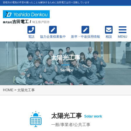
皆様方の電気の不安や困ったことを解決するために吉田電工は日々活動しています
吉田電工 /
埼玉県戸田市
株式会社
電話
協力企業様募集中
新卒・中途採用情報
相談
MENU
太陽光工事
Service
HOME
>
太陽光工事
太陽光工事
Solar work
一般/事業者/公共工事