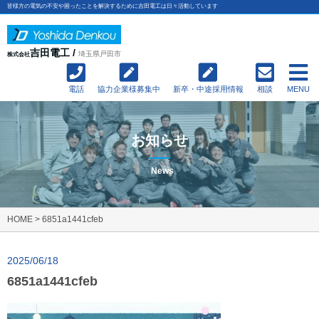
皆様方の電気の不安や困ったことを解決するために吉田電工は日々活動しています
吉田電工 /
埼玉県戸田市
株式会社
電話
協力企業様募集中
新卒・中途採用情報
相談
MENU
お知らせ
News
HOME
>
6851a1441cfeb
2025/06/18
6851a1441cfeb