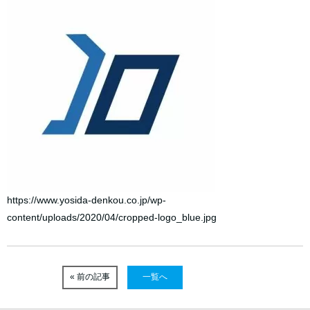
https://www.yosida-denkou.co.jp/wp-
content/uploads/2020/04/cropped-logo_blue.jpg
« 前の記事
一覧へ