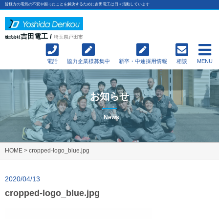
皆様方の電気の不安や困ったことを解決するために吉田電工は日々活動しています
吉田電工 /
埼玉県戸田市
株式会社
電話
協力企業様募集中
新卒・中途採用情報
相談
MENU
お知らせ
News
HOME
>
cropped-logo_blue.jpg
2020/04/13
cropped-logo_blue.jpg