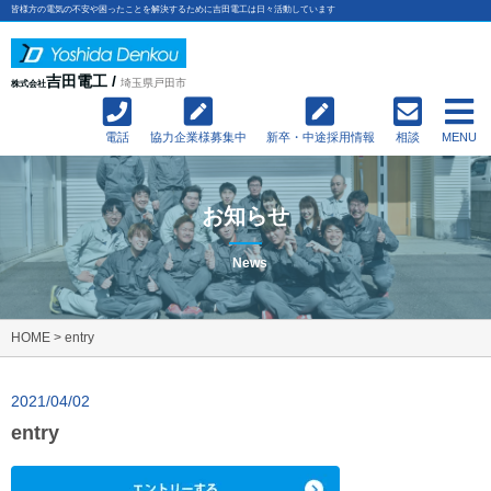
皆様方の電気の不安や困ったことを解決するために吉田電工は日々活動しています
吉田電工 /
埼玉県戸田市
株式会社
電話
協力企業様募集中
新卒・中途採用情報
相談
MENU
お知らせ
News
HOME
>
entry
2021/04/02
entry