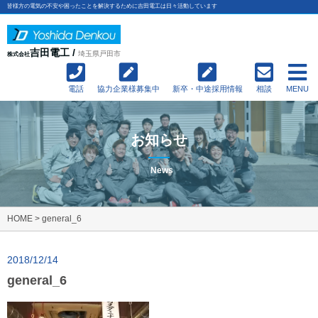
皆様方の電気の不安や困ったことを解決するために吉田電工は日々活動しています
吉田電工 /
埼玉県戸田市
株式会社
電話
協力企業様募集中
新卒・中途採用情報
相談
MENU
お知らせ
News
HOME
>
general_6
2018/12/14
general_6