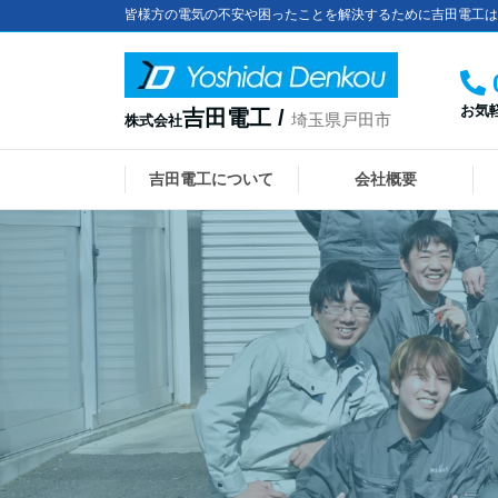
皆様方の電気の不安や困ったことを解決するために吉田電工は
お気
吉田電工 /
埼玉県戸田市
株式会社
吉田電工について
会社概要