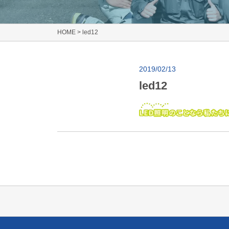
HOME
>
led12
2019/02/13
led12