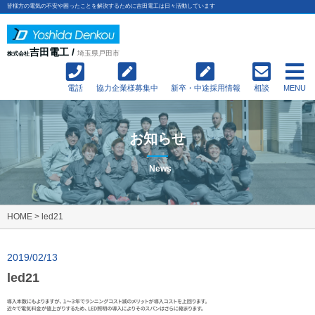
皆様方の電気の不安や困ったことを解決するために吉田電工は日々活動しています
吉田電工 /
埼玉県戸田市
株式会社
電話
協力企業様募集中
新卒・中途採用情報
相談
MENU
お知らせ
News
HOME
>
led21
2019/02/13
led21