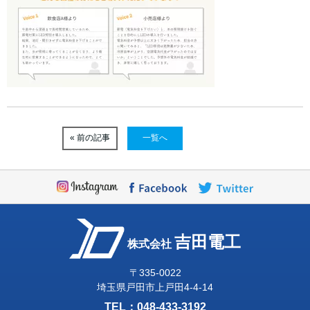
« 前の記事
一覧へ
吉田電工
株式会社
〒335-0022
埼玉県戸田市上戸田4-4-14
TEL：
048-433-3192