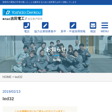
皆様方の電気の不安や困ったことを解決するために吉田電工は日々活動しています
吉田電工 /
埼玉県戸田市
株式会社
電話
協力企業様募集中
新卒・中途採用情報
相談
MENU
お知らせ
News
HOME
>
led32
2019/02/13
led32