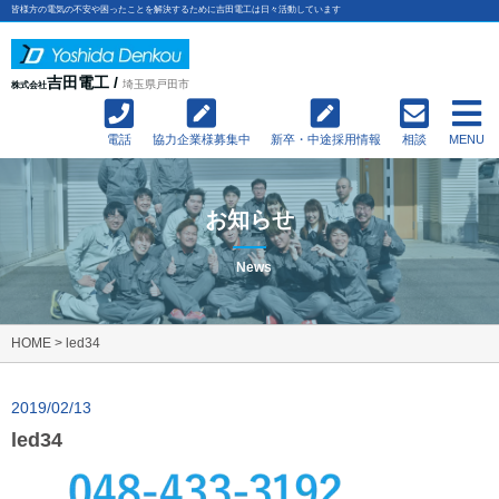
皆様方の電気の不安や困ったことを解決するために吉田電工は日々活動しています
吉田電工 /
埼玉県戸田市
株式会社
電話
協力企業様募集中
新卒・中途採用情報
相談
MENU
お知らせ
News
HOME
>
led34
2019/02/13
led34