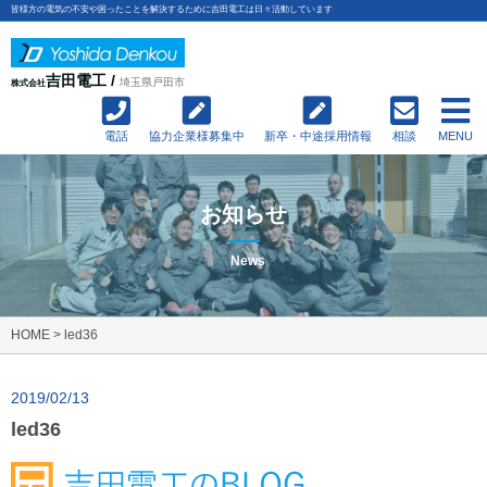
皆様方の電気の不安や困ったことを解決するために吉田電工は日々活動しています
吉田電工 /
埼玉県戸田市
株式会社
電話
協力企業様募集中
新卒・中途採用情報
相談
MENU
お知らせ
News
HOME
>
led36
2019/02/13
led36