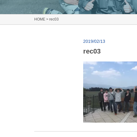
HOME
>
rec03
2019/02/13
rec03