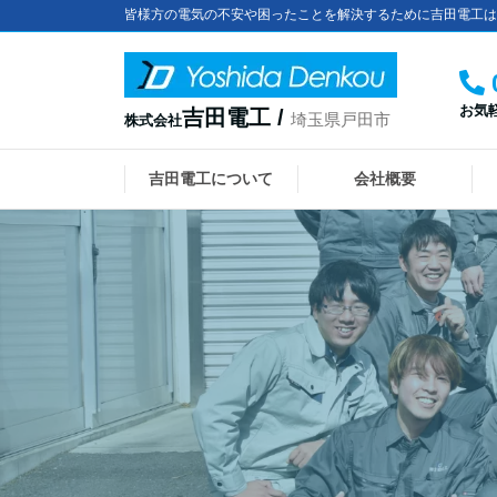
皆様方の電気の不安や困ったことを解決するために吉田電工は
お気
吉田電工 /
埼玉県戸田市
株式会社
吉田電工について
会社概要