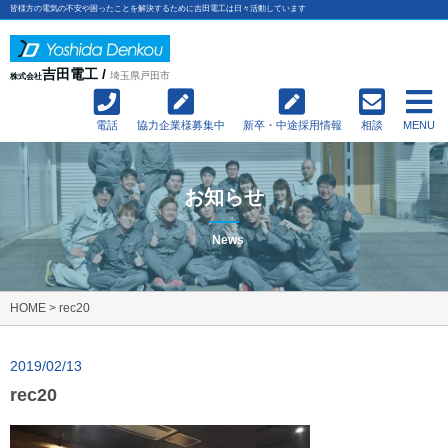
皆様方の電気の不安や困ったことを解決するために吉田電工は日々活動しています
吉田電工 /
埼玉県戸田市
株式会社
電話
協力企業様募集中
新卒・中途採用情報
相談
MENU
お知らせ
News
HOME
>
rec20
2019/02/13
rec20