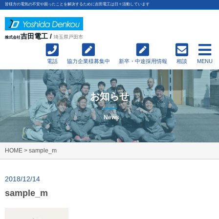
皆様方の電気の不安や困ったことを解決するために吉田電工は日々活動しています
吉田電工 /
埼玉県戸田市
株式会社
電話
協力企業様募集中
新卒・中途採用情報
相談
MENU
お知らせ
News
HOME
>
sample_m
2018/12/14
sample_m