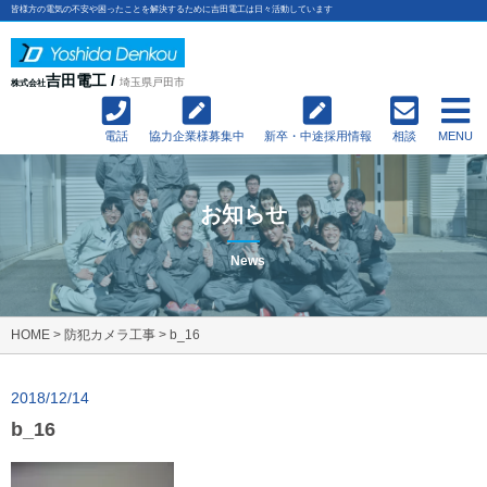
皆様方の電気の不安や困ったことを解決するために吉田電工は日々活動しています
吉田電工 /
埼玉県戸田市
株式会社
電話
協力企業様募集中
新卒・中途採用情報
相談
MENU
お知らせ
News
HOME
>
防犯カメラ工事
>
b_16
2018/12/14
b_16